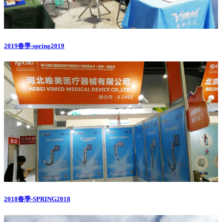
2019春季-spring2019
2018春季-SPRING2018