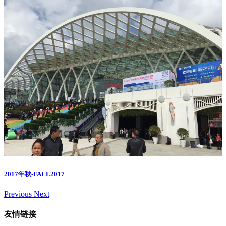
2017年秋-FALL2017
Previous
Next
友情链接