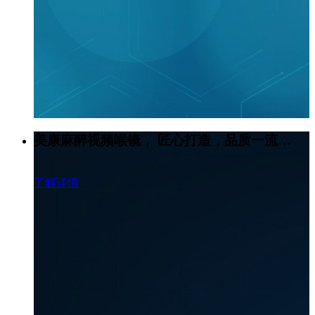
美康麻醉视频喉镜， 匠心打造，品质一流…
了解详情