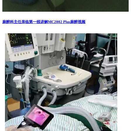
麻醉科主任亲临第一线讲解MC2002 Plus麻醉视频