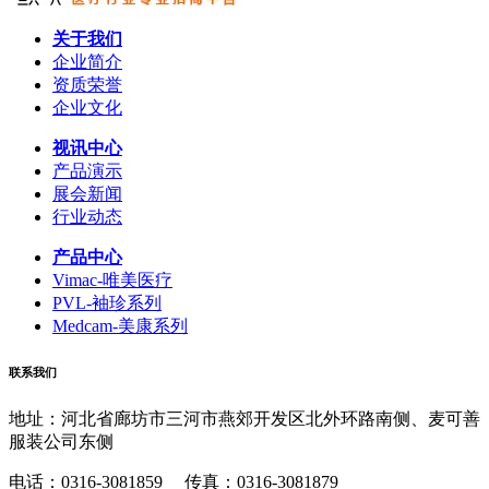
关于我们
企业简介
资质荣誉
企业文化
视讯中心
产品演示
展会新闻
行业动态
产品中心
Vimac-唯美医疗
PVL-袖珍系列
Medcam-美康系列
联系我们
地址：河北省廊坊市三河市燕郊开发区北外环路南侧、麦可善
服装公司东侧
电话：0316-3081859 传真：0316-3081879